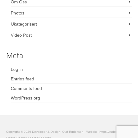
Om Oss
Photos
Ukategorisert
Video Post
Meta
Log in
Entries feed
Comments feed
WordPress.org
Copyright © 2026 Developer & Design: Olaf Rudolfsen - Website: https://rudolfsen.com -
Mobile Phone: +47 920 54 000