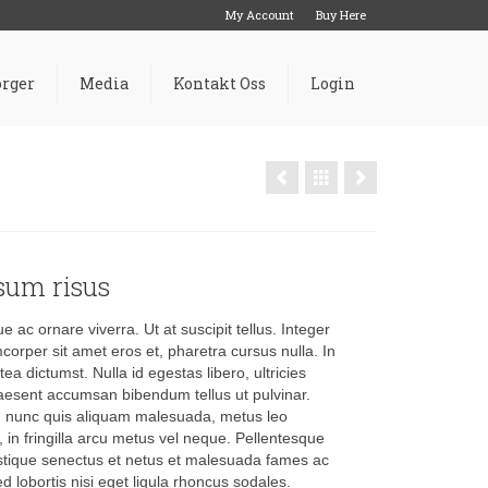
My Account
Buy Here
rger
Media
Kontakt Oss
Login
psum risus
 ac ornare viverra. Ut at suscipit tellus. Integer
corper sit amet eros et, pharetra cursus nulla. In
ea dictumst. Nulla id egestas libero, ultricies
aesent accumsan bibendum tellus ut pulvinar.
 nunc quis aliquam malesuada, metus leo
, in fringilla arcu metus vel neque. Pellentesque
istique senectus et netus et malesuada fames ac
d lobortis nisi eget ligula rhoncus sodales.