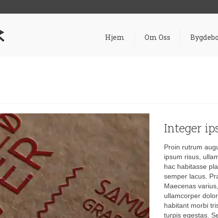
Hjem
Om Oss
Bygdebo
Integer i
Proin rutrum augue
ipsum risus, ullam
hac habitasse plat
semper lacus. Pr
Maecenas varius,
ullamcorper dolor
habitant morbi tr
turpis egestas. Se