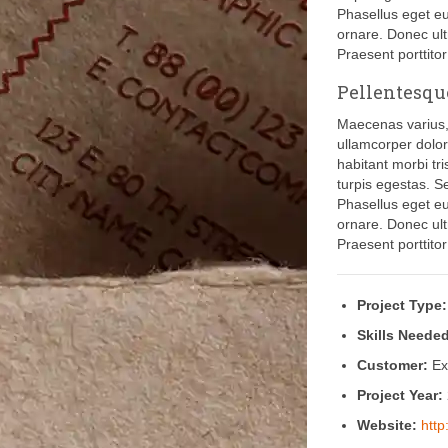
Phasellus eget eu
ornare. Donec ultr
Praesent porttitor
Pellentesqu
Maecenas varius,
ullamcorper dolor
habitant morbi tr
turpis egestas. Se
Phasellus eget eu
ornare. Donec ultr
Praesent porttitor
Project Type:
Skills Needed
Customer:
Ex
Project Year:
Website:
htt