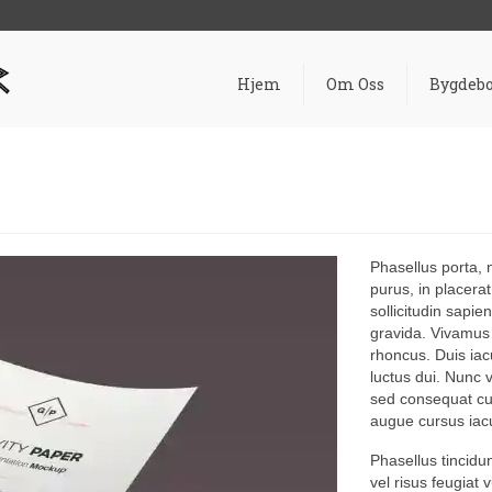
Hjem
Om Oss
Bygdebo
Phasellus porta, 
purus, in placerat
sollicitudin sapie
gravida. Vivamus 
rhoncus. Duis iac
luctus dui. Nunc 
sed consequat curs
augue cursus iacu
Phasellus tincidu
vel risus feugiat 