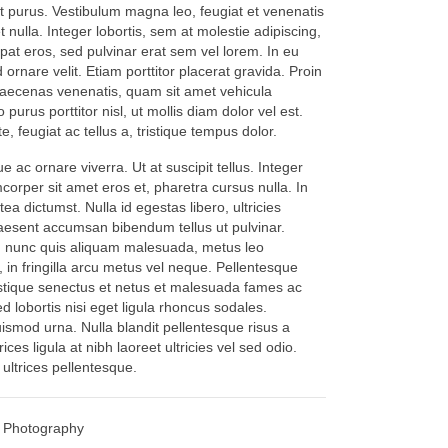
 purus. Vestibulum magna leo, feugiat et venenatis
t nulla. Integer lobortis, sem at molestie adipiscing,
pat eros, sed pulvinar erat sem vel lorem. In eu
ornare velit. Etiam porttitor placerat gravida. Proin
Maecenas venenatis, quam sit amet vehicula
 purus porttitor nisl, ut mollis diam dolor vel est.
, feugiat ac tellus a, tristique tempus dolor.
 ac ornare viverra. Ut at suscipit tellus. Integer
corper sit amet eros et, pharetra cursus nulla. In
ea dictumst. Nulla id egestas libero, ultricies
aesent accumsan bibendum tellus ut pulvinar.
 nunc quis aliquam malesuada, metus leo
, in fringilla arcu metus vel neque. Pellentesque
istique senectus et netus et malesuada fames ac
d lobortis nisi eget ligula rhoncus sodales.
ismod urna. Nulla blandit pellentesque risus a
ices ligula at nibh laoreet ultricies vel sed odio.
 ultrices pellentesque.
Photography