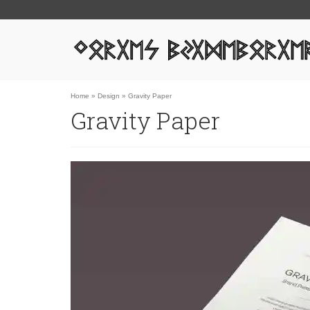
Home
»
Design
»
Gravity Paper
Gravity Paper