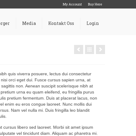
My Account
Buy Here
rger
Media
Kontakt Oss
Login
nibh quis viverra posuere, lectus dui consectetur
 nisi orci eget dui. Fusce cursus sapien urna, at
n sagittis non. Aenean suscipit scelerisque nibh at
pretium urna eu quam eleifend, eu fringilla purus
ulis pretium fermentum. Duis at placerat lacus, non
vel enim eu eros congue laoreet. Nunc mollis dui
us. Nam vel nulla mi. Duis fringilla leo blandit
lis.
nt cursus libero sed laoreet. Morbi sit amet ipsum
vulputate vel tincidunt diam. Aliquam ac pharetra mi.