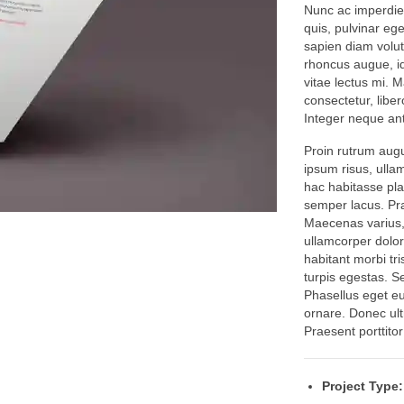
Nunc ac imperdiet
quis, pulvinar ege
sapien diam volut
rhoncus augue, id 
vitae lectus mi. 
consectetur, libero
Integer neque ante
Proin rutrum augue
ipsum risus, ullam
hac habitasse plat
semper lacus. Pr
Maecenas varius,
ullamcorper dolor
habitant morbi tr
turpis egestas. Se
Phasellus eget eu
ornare. Donec ultr
Praesent porttitor
Project Type: