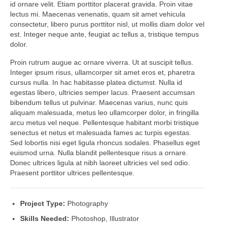
id ornare velit. Etiam porttitor placerat gravida. Proin vitae
lectus mi. Maecenas venenatis, quam sit amet vehicula
consectetur, libero purus porttitor nisl, ut mollis diam dolor vel
est. Integer neque ante, feugiat ac tellus a, tristique tempus
dolor.
Proin rutrum augue ac ornare viverra. Ut at suscipit tellus.
Integer ipsum risus, ullamcorper sit amet eros et, pharetra
cursus nulla. In hac habitasse platea dictumst. Nulla id
egestas libero, ultricies semper lacus. Praesent accumsan
bibendum tellus ut pulvinar. Maecenas varius, nunc quis
aliquam malesuada, metus leo ullamcorper dolor, in fringilla
arcu metus vel neque. Pellentesque habitant morbi tristique
senectus et netus et malesuada fames ac turpis egestas.
Sed lobortis nisi eget ligula rhoncus sodales. Phasellus eget
euismod urna. Nulla blandit pellentesque risus a ornare.
Donec ultrices ligula at nibh laoreet ultricies vel sed odio.
Praesent porttitor ultrices pellentesque.
Project Type:
Photography
Skills Needed:
Photoshop, Illustrator